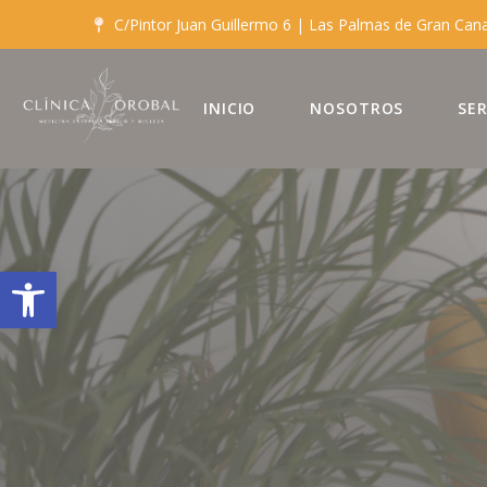
C/Pintor Juan Guillermo 6 | Las Palmas de Gran Can
INICIO
NOSOTROS
SER
Abrir barra de herramientas