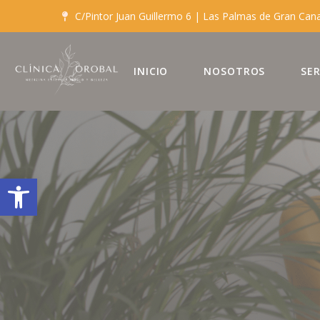
C/Pintor Juan Guillermo 6 | Las Palmas de Gran Can
INICIO
NOSOTROS
SER
Abrir barra de herramientas