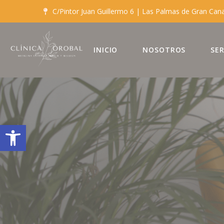
C/Pintor Juan Guillermo 6 | Las Palmas de Gran Can
INICIO
NOSOTROS
SER
Abrir barra de herramientas